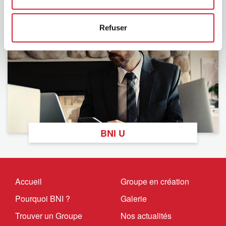
BNI Foundation
Refuser
BNI U
Accueil
Groupe en création
Pourquoi BNI ?
Galerie
Trouver un Groupe
Nos actualités